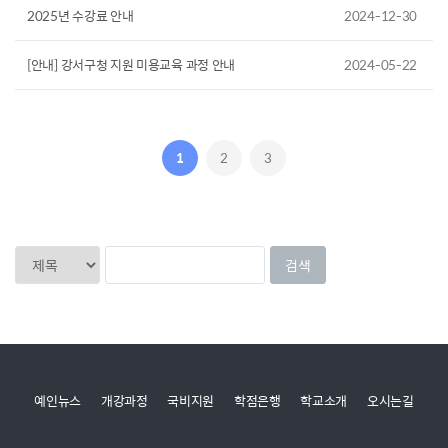
2025년 수강료 안내
2024-12-30
[안내] 강서구청 지원 미용교육 과정 안내
2024-05-22
1
2
3
예인뉴스
개강과정
국비지원
학점은행
학교소개
오시는길